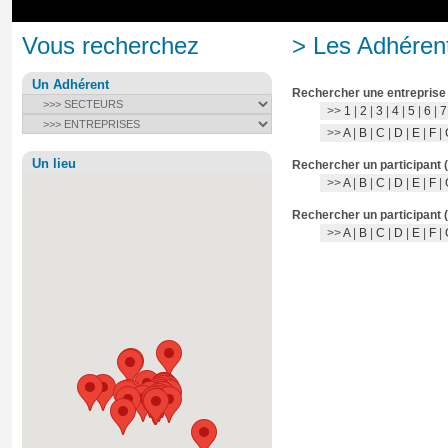
Vous recherchez
> Les Adhérent
Un Adhérent
Rechercher une entreprise
>>
1
|
2
|
3
|
4
|
5
|
6
|
7
>>
A
|
B
|
C
|
D
|
E
|
F
|
Un lieu
Rechercher un participant 
>>
A
|
B
|
C
|
D
|
E
|
F
|
Rechercher un participant 
>>
A
|
B
|
C
|
D
|
E
|
F
|